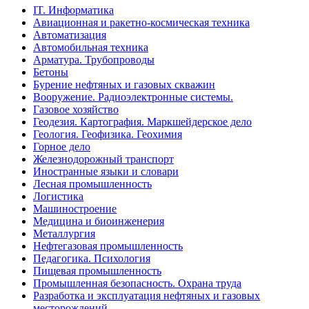
IT. Информатика
Авиационная и ракетно-космическая техника
Автоматизация
Автомобильная техника
Арматура. Трубопроводы
Бетоны
Бурение нефтяных и газовых скважин
Вооружение. Радиоэлектронные системы.
Газовое хозяйство
Геодезия. Картография. Маркшейдерское дело
Геология. Геофизика. Геохимия
Горное дело
Железнодорожный транспорт
Иностранные языки и словари
Лесная промышленность
Логистика
Машиностроение
Медицина и биоинженерия
Металлургия
Нефтегазовая промышленность
Педагогика. Психология
Пищевая промышленность
Промышленная безопасность. Охрана труда
Разработка и эксплуатация нефтяных и газовых
месторождений