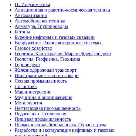
IT. Информатика
Авиационная и ракетно-космическая техника
Автоматизация
Автомобильная техника
Арматура. Трубопроводы
Бетоны
Бурение нефтяных и газовых скважин
Вооружение. Радиоэлектронные системы.
Газовое хозяйство
Геодезия. Картография. Маркшейдерское дело
Геология. Геофизика. Геохимия
Горное дело
Железнодорожный транспорт
Иностранные языки и словари
Лесная промышленность
Логистика
Машиностроение
Медицина и биоинженерия
Металлургия
Нефтегазовая промышленность
Педагогика. Психология
Пищевая промышленность
Промышленная безопасность. Охрана труда
Разработка и эксплуатация нефтяных и газовых
месторождений