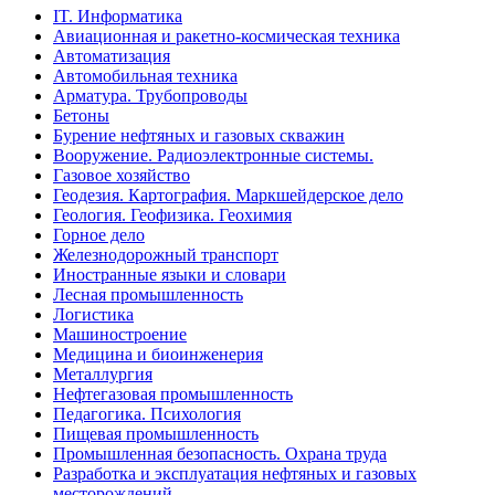
IT. Информатика
Авиационная и ракетно-космическая техника
Автоматизация
Автомобильная техника
Арматура. Трубопроводы
Бетоны
Бурение нефтяных и газовых скважин
Вооружение. Радиоэлектронные системы.
Газовое хозяйство
Геодезия. Картография. Маркшейдерское дело
Геология. Геофизика. Геохимия
Горное дело
Железнодорожный транспорт
Иностранные языки и словари
Лесная промышленность
Логистика
Машиностроение
Медицина и биоинженерия
Металлургия
Нефтегазовая промышленность
Педагогика. Психология
Пищевая промышленность
Промышленная безопасность. Охрана труда
Разработка и эксплуатация нефтяных и газовых
месторождений