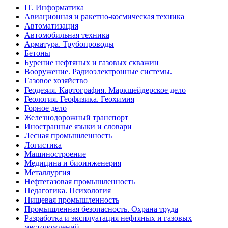
IT. Информатика
Авиационная и ракетно-космическая техника
Автоматизация
Автомобильная техника
Арматура. Трубопроводы
Бетоны
Бурение нефтяных и газовых скважин
Вооружение. Радиоэлектронные системы.
Газовое хозяйство
Геодезия. Картография. Маркшейдерское дело
Геология. Геофизика. Геохимия
Горное дело
Железнодорожный транспорт
Иностранные языки и словари
Лесная промышленность
Логистика
Машиностроение
Медицина и биоинженерия
Металлургия
Нефтегазовая промышленность
Педагогика. Психология
Пищевая промышленность
Промышленная безопасность. Охрана труда
Разработка и эксплуатация нефтяных и газовых
месторождений