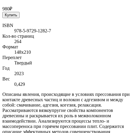
980₽
Купить
ISBN
978-5-9729-1282-7
Кол-во страниц
264
Формат
148х210
Переплет
Твердый
Год
2023
Вес
0,429
Описаны явления, происходящие в условиях прессования при
контакте древесных частиц и волокон с адгезивом и между
собой: смачивание, адгезия, когезия, релаксация.
Рассматриваются вязкоупругие свойства компонентов
древесины и раскрывается их роль в межволоконном
взаимодействии. Анализируются процессы тепло- и
массопереноса при горячем прессовании плит. Содержится
описание эффективных методов совершенствования