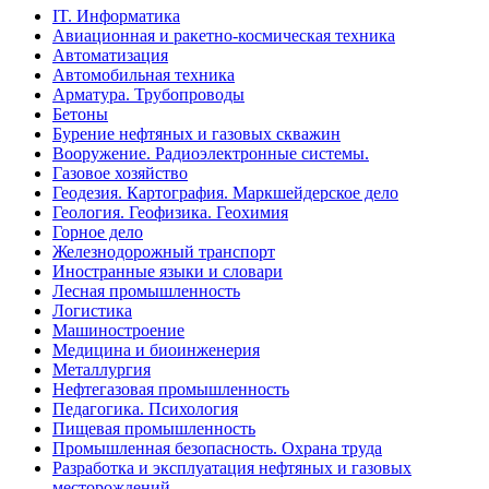
IT. Информатика
Авиационная и ракетно-космическая техника
Автоматизация
Автомобильная техника
Арматура. Трубопроводы
Бетоны
Бурение нефтяных и газовых скважин
Вооружение. Радиоэлектронные системы.
Газовое хозяйство
Геодезия. Картография. Маркшейдерское дело
Геология. Геофизика. Геохимия
Горное дело
Железнодорожный транспорт
Иностранные языки и словари
Лесная промышленность
Логистика
Машиностроение
Медицина и биоинженерия
Металлургия
Нефтегазовая промышленность
Педагогика. Психология
Пищевая промышленность
Промышленная безопасность. Охрана труда
Разработка и эксплуатация нефтяных и газовых
месторождений