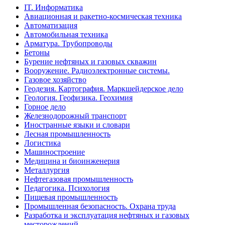
IT. Информатика
Авиационная и ракетно-космическая техника
Автоматизация
Автомобильная техника
Арматура. Трубопроводы
Бетоны
Бурение нефтяных и газовых скважин
Вооружение. Радиоэлектронные системы.
Газовое хозяйство
Геодезия. Картография. Маркшейдерское дело
Геология. Геофизика. Геохимия
Горное дело
Железнодорожный транспорт
Иностранные языки и словари
Лесная промышленность
Логистика
Машиностроение
Медицина и биоинженерия
Металлургия
Нефтегазовая промышленность
Педагогика. Психология
Пищевая промышленность
Промышленная безопасность. Охрана труда
Разработка и эксплуатация нефтяных и газовых
месторождений