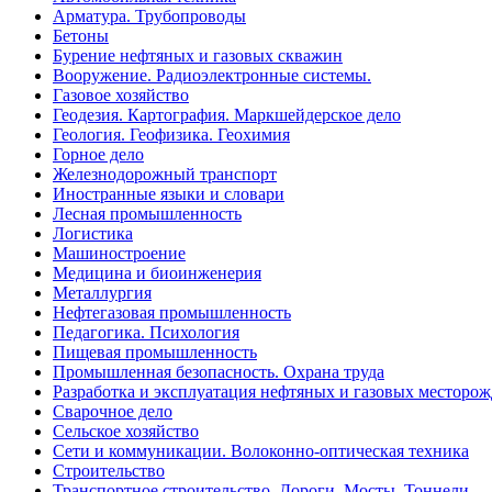
Арматура. Трубопроводы
Бетоны
Бурение нефтяных и газовых скважин
Вооружение. Радиоэлектронные системы.
Газовое хозяйство
Геодезия. Картография. Маркшейдерское дело
Геология. Геофизика. Геохимия
Горное дело
Железнодорожный транспорт
Иностранные языки и словари
Лесная промышленность
Логистика
Машиностроение
Медицина и биоинженерия
Металлургия
Нефтегазовая промышленность
Педагогика. Психология
Пищевая промышленность
Промышленная безопасность. Охрана труда
Разработка и эксплуатация нефтяных и газовых месторо
Сварочное дело
Сельское хозяйство
Сети и коммуникации. Волоконно-оптическая техника
Строительство
Транспортное строительство. Дороги. Мосты. Тоннели