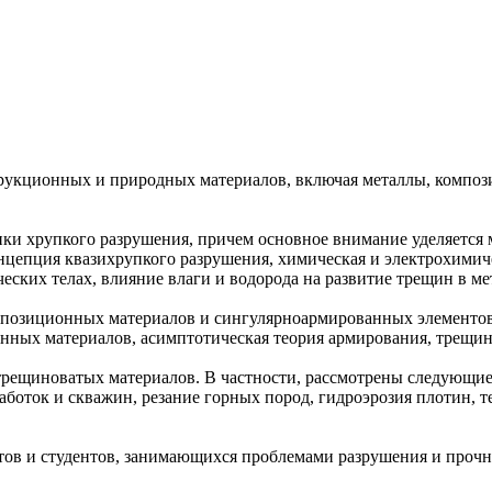
рукционных и природных материалов, включая металлы, компози
ки хрупкого разрушения, причем основное внимание уделяется м
цепция квазихрупкого разрушения, химическая и электрохимиче
еских телах, влияние влаги и водорода на развитие трещин в мет
омпозиционных материалов и сингулярноармированных элементов
ных материалов, асимптотическая теория армирования, трещины
трещиноватых материалов. В частности, рассмотрены следующие
работок и скважин, резание горных пород, гидроэрозия плотин,
тов и студентов, занимающихся проблемами разрушения и прочн