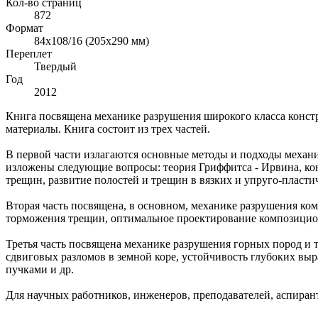
Кол-во страниц
872
Формат
84x108/16 (205х290 мм)
Переплет
Твердый
Год
2012
Книга посвящена механике разрушения широкого класса конст
материалы. Книга состоит из трех частей.
В первой части излагаются основные методы и подходы механи
изложены следующие вопросы: теория Гриффитса - Ирвина, кон
трещин, развитие полостей и трещин в вязких и упруго-пластич
Вторая часть посвящена, в основном, механике разрушения к
торможения трещин, оптимальное проектирование композицион
Третья часть посвящена механике разрушения горных пород и 
сдвиговых разломов в земной коре, устойчивость глубоких вы
пучками и др.
Для научных работников, инженеров, преподавателей, аспиран