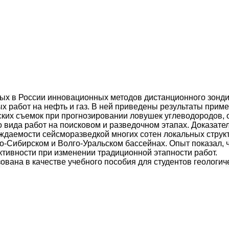
х в России инновационных методов дистанционного зонди
ых работ на нефть и газ. В ней приведены результаты при
ких съемок при прогнозировании ловушек углеводородов, 
о вида работ на поисковом и разведочном этапах. Доказат
ждаемости сейсморазведкой многих сотен локальных структ
о-Сибирском и Волго-Уральском бассейнах. Опыт показал, 
тивности при изменении традиционной этапности работ.
ана в качестве учебного пособия для студентов геологиче