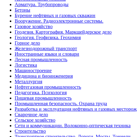
Арматура. Трубопроводы
Бетоны
Бурение нефтяных и газовых скважин
Вооружение. Радиоэлектронные системы.
Газовое хозяйство
Геодезия. Картография. Маркшейдерское дело
Геология. Геофизика. Геохимия
Горное дело
Железнодорожный транспорт
Иностранные языки и словари
Лесная промышленность
Логистика
Машиностроение
Медицина и биоинженерия
Металлургия
Нефтегазовая промышленность
Педагогика. Психология
Пищевая промышленность
Промышленная безопасность. Охрана труда
Разработка и эксплуатация нефтяных и газовых месторо
Сварочное дело
Сельское хозяйство
Сети и коммуникации. Волоконно-оптическая техника
Строительство
Транспортное строительство. Дороги. Мосты. Тоннели