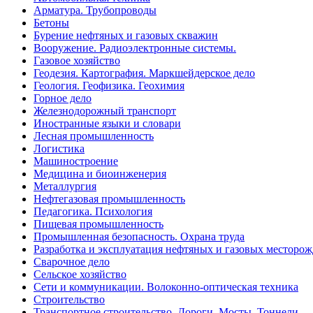
Арматура. Трубопроводы
Бетоны
Бурение нефтяных и газовых скважин
Вооружение. Радиоэлектронные системы.
Газовое хозяйство
Геодезия. Картография. Маркшейдерское дело
Геология. Геофизика. Геохимия
Горное дело
Железнодорожный транспорт
Иностранные языки и словари
Лесная промышленность
Логистика
Машиностроение
Медицина и биоинженерия
Металлургия
Нефтегазовая промышленность
Педагогика. Психология
Пищевая промышленность
Промышленная безопасность. Охрана труда
Разработка и эксплуатация нефтяных и газовых месторо
Сварочное дело
Сельское хозяйство
Сети и коммуникации. Волоконно-оптическая техника
Строительство
Транспортное строительство. Дороги. Мосты. Тоннели