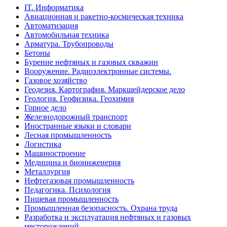
IT. Информатика
Авиационная и ракетно-космическая техника
Автоматизация
Автомобильная техника
Арматура. Трубопроводы
Бетоны
Бурение нефтяных и газовых скважин
Вооружение. Радиоэлектронные системы.
Газовое хозяйство
Геодезия. Картография. Маркшейдерское дело
Геология. Геофизика. Геохимия
Горное дело
Железнодорожный транспорт
Иностранные языки и словари
Лесная промышленность
Логистика
Машиностроение
Медицина и биоинженерия
Металлургия
Нефтегазовая промышленность
Педагогика. Психология
Пищевая промышленность
Промышленная безопасность. Охрана труда
Разработка и эксплуатация нефтяных и газовых
месторождений