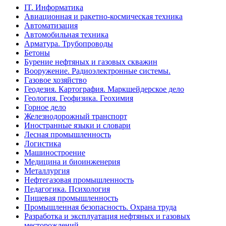
IT. Информатика
Авиационная и ракетно-космическая техника
Автоматизация
Автомобильная техника
Арматура. Трубопроводы
Бетоны
Бурение нефтяных и газовых скважин
Вооружение. Радиоэлектронные системы.
Газовое хозяйство
Геодезия. Картография. Маркшейдерское дело
Геология. Геофизика. Геохимия
Горное дело
Железнодорожный транспорт
Иностранные языки и словари
Лесная промышленность
Логистика
Машиностроение
Медицина и биоинженерия
Металлургия
Нефтегазовая промышленность
Педагогика. Психология
Пищевая промышленность
Промышленная безопасность. Охрана труда
Разработка и эксплуатация нефтяных и газовых
месторождений