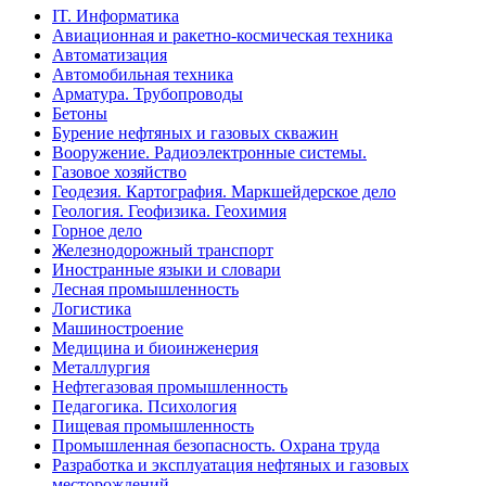
IT. Информатика
Авиационная и ракетно-космическая техника
Автоматизация
Автомобильная техника
Арматура. Трубопроводы
Бетоны
Бурение нефтяных и газовых скважин
Вооружение. Радиоэлектронные системы.
Газовое хозяйство
Геодезия. Картография. Маркшейдерское дело
Геология. Геофизика. Геохимия
Горное дело
Железнодорожный транспорт
Иностранные языки и словари
Лесная промышленность
Логистика
Машиностроение
Медицина и биоинженерия
Металлургия
Нефтегазовая промышленность
Педагогика. Психология
Пищевая промышленность
Промышленная безопасность. Охрана труда
Разработка и эксплуатация нефтяных и газовых
месторождений