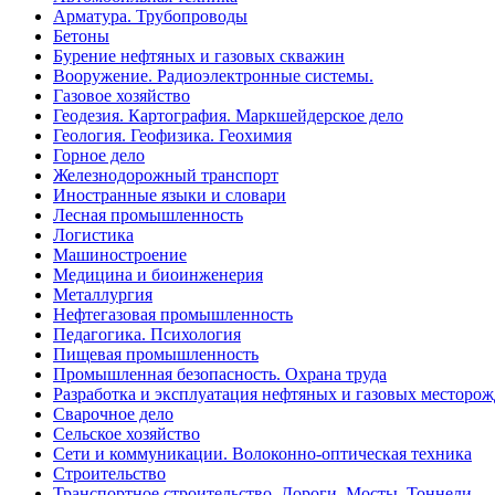
Арматура. Трубопроводы
Бетоны
Бурение нефтяных и газовых скважин
Вооружение. Радиоэлектронные системы.
Газовое хозяйство
Геодезия. Картография. Маркшейдерское дело
Геология. Геофизика. Геохимия
Горное дело
Железнодорожный транспорт
Иностранные языки и словари
Лесная промышленность
Логистика
Машиностроение
Медицина и биоинженерия
Металлургия
Нефтегазовая промышленность
Педагогика. Психология
Пищевая промышленность
Промышленная безопасность. Охрана труда
Разработка и эксплуатация нефтяных и газовых месторо
Сварочное дело
Сельское хозяйство
Сети и коммуникации. Волоконно-оптическая техника
Строительство
Транспортное строительство. Дороги. Мосты. Тоннели