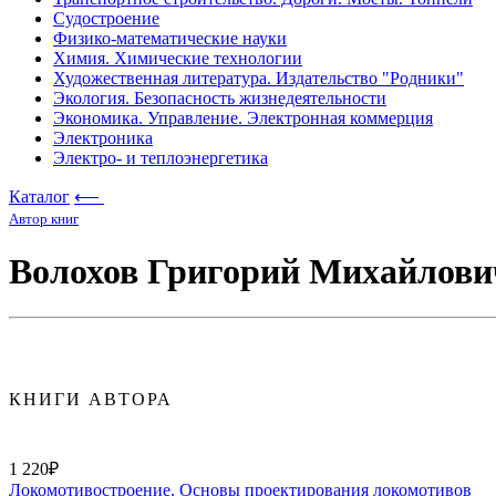
Судостроение
Физико-математические науки
Химия. Химические технологии
Художественная литература. Издательство "Родники"
Экология. Безопасность жизнедеятельности
Экономика. Управление. Электронная коммерция
Электроника
Электро- и теплоэнергетика
Каталог
⟵
Автор книг
Волохов Григорий Михайлови
КНИГИ АВТОРА
1 220₽
Локомотивостроение. Основы проектирования локомотивов