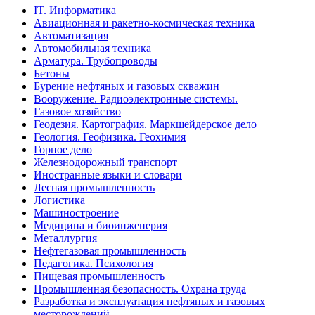
IT. Информатика
Авиационная и ракетно-космическая техника
Автоматизация
Автомобильная техника
Арматура. Трубопроводы
Бетоны
Бурение нефтяных и газовых скважин
Вооружение. Радиоэлектронные системы.
Газовое хозяйство
Геодезия. Картография. Маркшейдерское дело
Геология. Геофизика. Геохимия
Горное дело
Железнодорожный транспорт
Иностранные языки и словари
Лесная промышленность
Логистика
Машиностроение
Медицина и биоинженерия
Металлургия
Нефтегазовая промышленность
Педагогика. Психология
Пищевая промышленность
Промышленная безопасность. Охрана труда
Разработка и эксплуатация нефтяных и газовых
месторождений