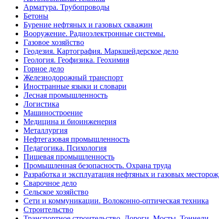
Арматура. Трубопроводы
Бетоны
Бурение нефтяных и газовых скважин
Вооружение. Радиоэлектронные системы.
Газовое хозяйство
Геодезия. Картография. Маркшейдерское дело
Геология. Геофизика. Геохимия
Горное дело
Железнодорожный транспорт
Иностранные языки и словари
Лесная промышленность
Логистика
Машиностроение
Медицина и биоинженерия
Металлургия
Нефтегазовая промышленность
Педагогика. Психология
Пищевая промышленность
Промышленная безопасность. Охрана труда
Разработка и эксплуатация нефтяных и газовых месторо
Сварочное дело
Сельское хозяйство
Сети и коммуникации. Волоконно-оптическая техника
Строительство
Транспортное строительство. Дороги. Мосты. Тоннели