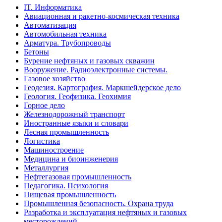
IT. Информатика
Авиационная и ракетно-космическая техника
Автоматизация
Автомобильная техника
Арматура. Трубопроводы
Бетоны
Бурение нефтяных и газовых скважин
Вооружение. Радиоэлектронные системы.
Газовое хозяйство
Геодезия. Картография. Маркшейдерское дело
Геология. Геофизика. Геохимия
Горное дело
Железнодорожный транспорт
Иностранные языки и словари
Лесная промышленность
Логистика
Машиностроение
Медицина и биоинженерия
Металлургия
Нефтегазовая промышленность
Педагогика. Психология
Пищевая промышленность
Промышленная безопасность. Охрана труда
Разработка и эксплуатация нефтяных и газовых
месторождений