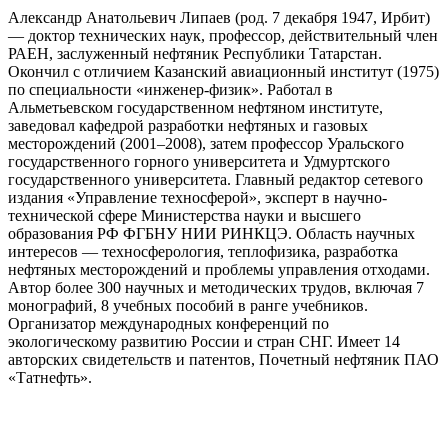
Александр Анатольевич Липаев (род. 7 декабря 1947, Ирбит)
— доктор технических наук, профессор, действительный член
РАЕН, заслуженный нефтяник Республики Татарстан.
Окончил с отличием Казанский авиационный институт (1975)
по специальности «инженер-физик». Работал в
Альметьевском государственном нефтяном институте,
заведовал кафедрой разработки нефтяных и газовых
месторождений (2001–2008), затем профессор Уральского
государственного горного университета и Удмуртского
государственного университета. Главный редактор сетевого
издания «Управление техносферой», эксперт в научно-
технической сфере Министерства науки и высшего
образования РФ ФГБНУ НИИ РИНКЦЭ. Область научных
интересов — техносферология, теплофизика, разработка
нефтяных месторождений и проблемы управления отходами.
Автор более 300 научных и методических трудов, включая 7
монографий, 8 учебных пособий в ранге учебников.
Организатор международных конференций по
экологическому развитию России и стран СНГ. Имеет 14
авторских свидетельств и патентов, Почетный нефтяник ПАО
«Татнефть».