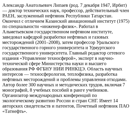
Александр Анатольевич Липаев (род. 7 декабря 1947, Ирбит)
— доктор технических наук, профессор, действительный член
РАЕН, заслуженный нефтяник Республики Татарстан.
Окончил с отличием Казанский авиационный институт (1975)
по специальности «инженер-физик». Работал в
Альметьевском государственном нефтяном институте,
заведовал кафедрой разработки нефтяных и газовых
месторождений (2001–2008), затем профессор Уральского
государственного горного университета и Удмуртского
государственного университета. Главный редактор сетевого
издания «Управление техносферой», эксперт в научно-
технической сфере Министерства науки и высшего
образования РФ ФГБНУ НИИ РИНКЦЭ. Область научных
интересов — техносферология, теплофизика, разработка
нефтяных месторождений и проблемы управления отходами.
Автор более 300 научных и методических трудов, включая 7
монографий, 8 учебных пособий в ранге учебников.
Организатор международных конференций по
экологическому развитию России и стран СНГ. Имеет 14
авторских свидетельств и патентов, Почетный нефтяник ПАО
«Татнефть».