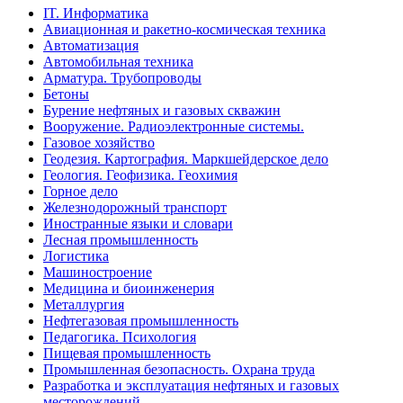
IT. Информатика
Авиационная и ракетно-космическая техника
Автоматизация
Автомобильная техника
Арматура. Трубопроводы
Бетоны
Бурение нефтяных и газовых скважин
Вооружение. Радиоэлектронные системы.
Газовое хозяйство
Геодезия. Картография. Маркшейдерское дело
Геология. Геофизика. Геохимия
Горное дело
Железнодорожный транспорт
Иностранные языки и словари
Лесная промышленность
Логистика
Машиностроение
Медицина и биоинженерия
Металлургия
Нефтегазовая промышленность
Педагогика. Психология
Пищевая промышленность
Промышленная безопасность. Охрана труда
Разработка и эксплуатация нефтяных и газовых
месторождений