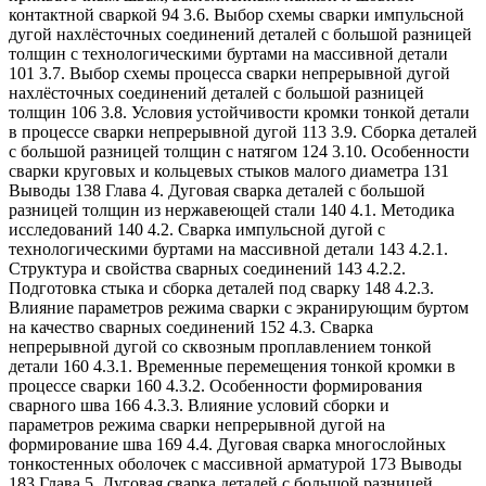
контактной сваркой 94 3.6. Выбор схемы сварки импульсной
дугой нахлёсточных соединений деталей с большой разницей
толщин с технологическими буртами на массивной детали
101 3.7. Выбор схемы процесса сварки непрерывной дугой
нахлёсточных соединений деталей с большой разницей
толщин 106 3.8. Условия устойчивости кромки тонкой детали
в процессе сварки непрерывной дугой 113 3.9. Сборка деталей
с большой разницей толщин с натягом 124 3.10. Особенности
сварки круговых и кольцевых стыков малого диаметра 131
Выводы 138 Глава 4. Дуговая сварка деталей с большой
разницей толщин из нержавеющей стали 140 4.1. Методика
исследований 140 4.2. Сварка импульсной дугой с
технологическими буртами на массивной детали 143 4.2.1.
Структура и свойства сварных соединений 143 4.2.2.
Подготовка стыка и сборка деталей под сварку 148 4.2.3.
Влияние параметров режима сварки с экранирующим буртом
на качество сварных соединений 152 4.3. Сварка
непрерывной дугой со сквозным проплавлением тонкой
детали 160 4.3.1. Временные перемещения тонкой кромки в
процессе сварки 160 4.3.2. Особенности формирования
сварного шва 166 4.3.3. Влияние условий сборки и
параметров режима сварки непрерывной дугой на
формирование шва 169 4.4. Дуговая сварка многослойных
тонкостенных оболочек с массивной арматурой 173 Выводы
183 Глава 5. Дуговая сварка деталей с большой разницей