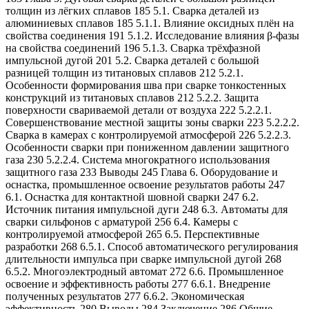
толщин из лёгких сплавов 185 5.1. Сварка деталей из
алюминиевых сплавов 185 5.1.1. Влияние оксидных плён на
свойства соединения 191 5.1.2. Исследование влияния β-фазы
на свойства соединений 196 5.1.3. Сварка трёхфазной
импульсной дугой 201 5.2. Сварка деталей с большой
разницей толщин из титановых сплавов 212 5.2.1.
Особенности формирования шва при сварке тонкостенных
конструкций из титановых сплавов 212 5.2.2. Защита
поверхности свариваемой детали от воздуха 222 5.2.2.1.
Совершенствование местной защиты зоны сварки 223 5.2.2.2.
Сварка в камерах с контролируемой атмосферой 226 5.2.2.3.
Особенности сварки при пониженном давлении защитного
газа 230 5.2.2.4. Система многократного использования
защитного газа 233 Выводы 245 Глава 6. Оборудование и
оснастка, промышленное освоение результатов работы 247
6.1. Оснастка для контактной шовной сварки 247 6.2.
Источник питания импульсной дуги 248 6.3. Автоматы для
сварки сильфонов с арматурой 256 6.4. Камеры с
контролируемой атмосферой 265 6.5. Перспективные
разработки 268 6.5.1. Способ автоматического регулирования
длительности импульса при сварке импульсной дугой 268
6.5.2. Многоэлектродный автомат 272 6.6. Промышленное
освоение и эффективность работы 277 6.6.1. Внедрение
полученных результатов 277 6.6.2. Экономическая
эффективность 280 Выводы 284 Заключение 286 Общие