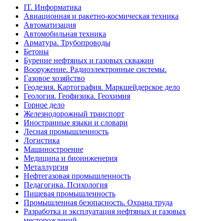
IT. Информатика
Авиационная и ракетно-космическая техника
Автоматизация
Автомобильная техника
Арматура. Трубопроводы
Бетоны
Бурение нефтяных и газовых скважин
Вооружение. Радиоэлектронные системы.
Газовое хозяйство
Геодезия. Картография. Маркшейдерское дело
Геология. Геофизика. Геохимия
Горное дело
Железнодорожный транспорт
Иностранные языки и словари
Лесная промышленность
Логистика
Машиностроение
Медицина и биоинженерия
Металлургия
Нефтегазовая промышленность
Педагогика. Психология
Пищевая промышленность
Промышленная безопасность. Охрана труда
Разработка и эксплуатация нефтяных и газовых
месторождений