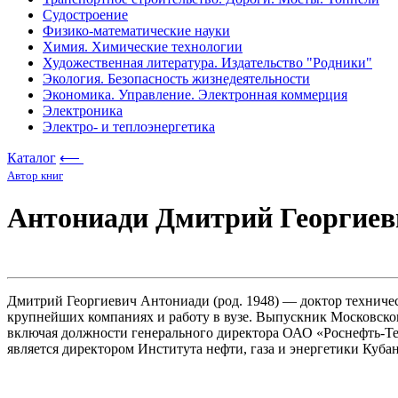
Судостроение
Физико-математические науки
Химия. Химические технологии
Художественная литература. Издательство "Родники"
Экология. Безопасность жизнедеятельности
Экономика. Управление. Электронная коммерция
Электроника
Электро- и теплоэнергетика
Каталог
⟵
Автор книг
Антониади Дмитрий Георгиев
Дмитрий Георгиевич Антониади (род. 1948) — доктор техничес
крупнейших компаниях и работу в вузе. Выпускник Московског
включая должности генерального директора ОАО «Роснефть-Тер
является директором Института нефти, газа и энергетики Куба