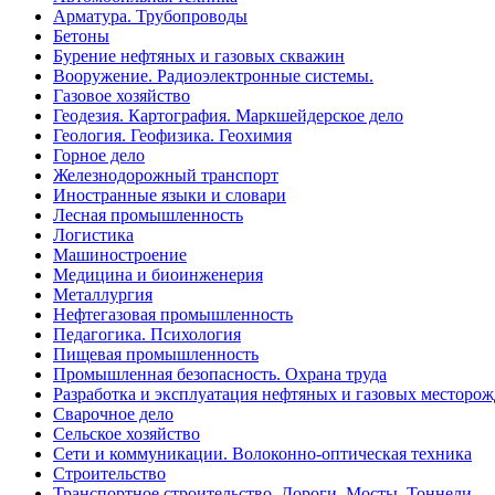
Арматура. Трубопроводы
Бетоны
Бурение нефтяных и газовых скважин
Вооружение. Радиоэлектронные системы.
Газовое хозяйство
Геодезия. Картография. Маркшейдерское дело
Геология. Геофизика. Геохимия
Горное дело
Железнодорожный транспорт
Иностранные языки и словари
Лесная промышленность
Логистика
Машиностроение
Медицина и биоинженерия
Металлургия
Нефтегазовая промышленность
Педагогика. Психология
Пищевая промышленность
Промышленная безопасность. Охрана труда
Разработка и эксплуатация нефтяных и газовых месторо
Сварочное дело
Сельское хозяйство
Сети и коммуникации. Волоконно-оптическая техника
Строительство
Транспортное строительство. Дороги. Мосты. Тоннели