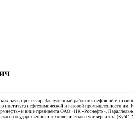
ич
ких наук, профессор, Заслуженный работник нефтяной и газово
о института нефтехимической и газовой промышленности им. И.
мнефть» и вице-президента ОАО «НК «Роснефть». Параллельно с
нского государственного технологического университета (КубГТУ)