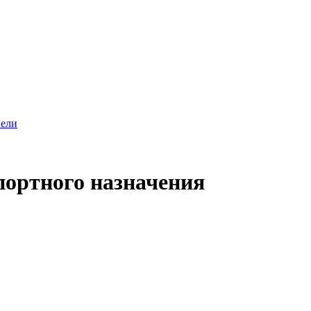
нели
портного назначения