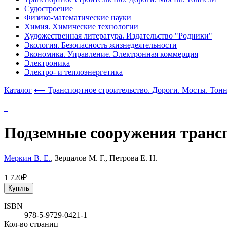
Судостроение
Физико-математические науки
Химия. Химические технологии
Художественная литература. Издательство "Родники"
Экология. Безопасность жизнедеятельности
Экономика. Управление. Электронная коммерция
Электроника
Электро- и теплоэнергетика
Каталог
⟵ Транспортное строительство. Дороги. Мосты. Тон
Подземные сооружения транс
Меркин В. Е.
, Зерцалов М. Г., Петрова Е. Н.
1 720₽
Купить
ISBN
978-5-9729-0421-1
Кол-во страниц