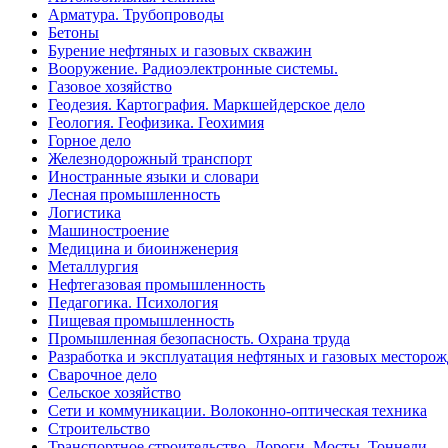
Арматура. Трубопроводы
Бетоны
Бурение нефтяных и газовых скважин
Вооружение. Радиоэлектронные системы.
Газовое хозяйство
Геодезия. Картография. Маркшейдерское дело
Геология. Геофизика. Геохимия
Горное дело
Железнодорожный транспорт
Иностранные языки и словари
Лесная промышленность
Логистика
Машиностроение
Медицина и биоинженерия
Металлургия
Нефтегазовая промышленность
Педагогика. Психология
Пищевая промышленность
Промышленная безопасность. Охрана труда
Разработка и эксплуатация нефтяных и газовых месторо
Сварочное дело
Сельское хозяйство
Сети и коммуникации. Волоконно-оптическая техника
Строительство
Транспортное строительство. Дороги. Мосты. Тоннели