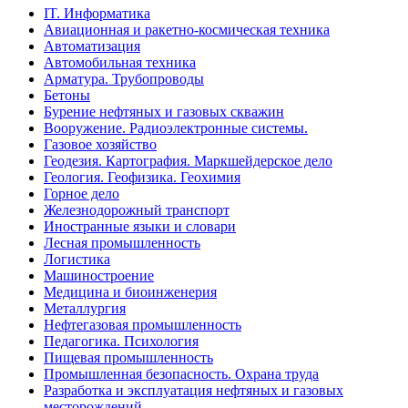
IT. Информатика
Авиационная и ракетно-космическая техника
Автоматизация
Автомобильная техника
Арматура. Трубопроводы
Бетоны
Бурение нефтяных и газовых скважин
Вооружение. Радиоэлектронные системы.
Газовое хозяйство
Геодезия. Картография. Маркшейдерское дело
Геология. Геофизика. Геохимия
Горное дело
Железнодорожный транспорт
Иностранные языки и словари
Лесная промышленность
Логистика
Машиностроение
Медицина и биоинженерия
Металлургия
Нефтегазовая промышленность
Педагогика. Психология
Пищевая промышленность
Промышленная безопасность. Охрана труда
Разработка и эксплуатация нефтяных и газовых
месторождений