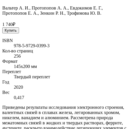
Вальтер А. И., Протопопов А. А., Евдокимов Е. Г.,
Протопопов Е. А., Зенкин Р. Н., Трофимова Ю. В.
1 740₽
Купить
ISBN
978-5-9729-0399-3
Кол-во страниц
256
Формат
145х200 мм
Переплет
Твердый переплет
Год
2020
Вес
0,417
Приведены результаты исследования электронного строения,
валентных связей в сплавах железа, легированных хромом,
никелем, ванадием и алюминием. Рассмотрена природа
межатомных связей в жидких и твердых растворах, феррите,
аустените, раскрыто взаимодействие легирующих элементов с