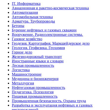
IT. Информатика
Авиационная и ракетно-космическая техника
Автоматизация
Автомобильная техника
Арматура. Трубопроводы
Бетоны
Бурение нефтяных и газовых скважин
Вооружение. Радиоэлектронные системы.
Газовое хозяйство
Геодезия. Картография. Маркшейдерское дело
Геология. Геофизика. Геохимия
Горное дело
Железнодорожный транспорт
Иностранные языки и словари
Лесная промышленность
Логистика
Машиностроение
Медицина и биоинженерия
Металлургия
Нефтегазовая промышленность
Педагогика. Психология
Пищевая промышленность
Промышленная безопасность. Охрана труда
Разработка и эксплуатация нефтяных и газовых
месторождений