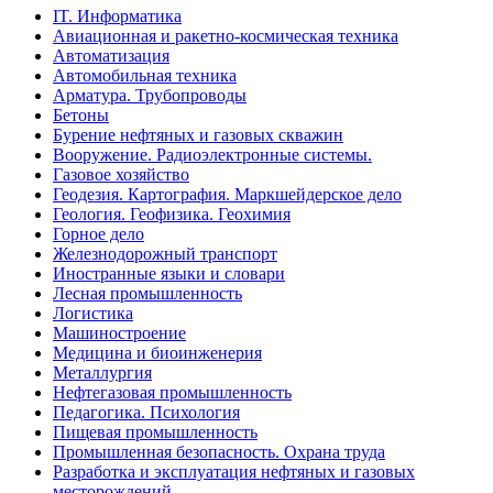
IT. Информатика
Авиационная и ракетно-космическая техника
Автоматизация
Автомобильная техника
Арматура. Трубопроводы
Бетоны
Бурение нефтяных и газовых скважин
Вооружение. Радиоэлектронные системы.
Газовое хозяйство
Геодезия. Картография. Маркшейдерское дело
Геология. Геофизика. Геохимия
Горное дело
Железнодорожный транспорт
Иностранные языки и словари
Лесная промышленность
Логистика
Машиностроение
Медицина и биоинженерия
Металлургия
Нефтегазовая промышленность
Педагогика. Психология
Пищевая промышленность
Промышленная безопасность. Охрана труда
Разработка и эксплуатация нефтяных и газовых
месторождений