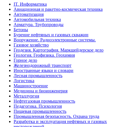
IT. Информатика
Авиационная и ракетно-космическая техника
Автоматизация
Автомобильная техника
Арматура. Трубопроводы
Бетоны
Бурение нефтяных и газовых скважин
Вооружение. Радиоэлектронные системы.
Газовое хозяйство
Геодезия. Картография. Маркшейдерское дело
Геология. Геофизика. Геохимия
Горное дело
Железнодорожный транспорт
Иностранные языки и словари
Лесная промышленность
Логистика
Машиностроение
Медицина и биоинженерия
Металлургия
Нефтегазовая промышленность
Педагогика. Психология
Пищевая промышленность
Промышленная безопасность. Охрана труда
Разработка и эксплуатация нефтяных и газовых
месторождений