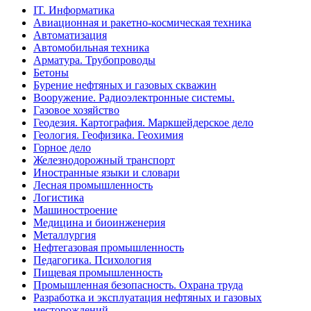
IT. Информатика
Авиационная и ракетно-космическая техника
Автоматизация
Автомобильная техника
Арматура. Трубопроводы
Бетоны
Бурение нефтяных и газовых скважин
Вооружение. Радиоэлектронные системы.
Газовое хозяйство
Геодезия. Картография. Маркшейдерское дело
Геология. Геофизика. Геохимия
Горное дело
Железнодорожный транспорт
Иностранные языки и словари
Лесная промышленность
Логистика
Машиностроение
Медицина и биоинженерия
Металлургия
Нефтегазовая промышленность
Педагогика. Психология
Пищевая промышленность
Промышленная безопасность. Охрана труда
Разработка и эксплуатация нефтяных и газовых
месторождений