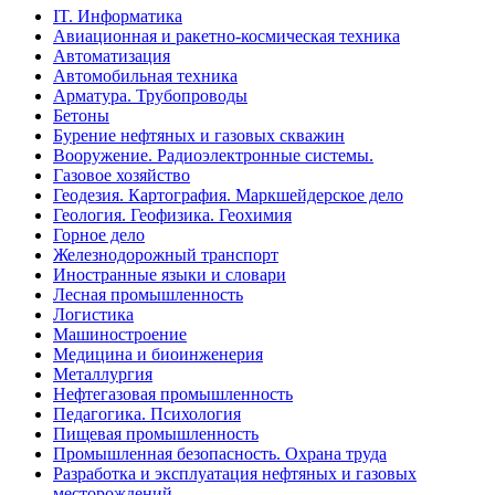
IT. Информатика
Авиационная и ракетно-космическая техника
Автоматизация
Автомобильная техника
Арматура. Трубопроводы
Бетоны
Бурение нефтяных и газовых скважин
Вооружение. Радиоэлектронные системы.
Газовое хозяйство
Геодезия. Картография. Маркшейдерское дело
Геология. Геофизика. Геохимия
Горное дело
Железнодорожный транспорт
Иностранные языки и словари
Лесная промышленность
Логистика
Машиностроение
Медицина и биоинженерия
Металлургия
Нефтегазовая промышленность
Педагогика. Психология
Пищевая промышленность
Промышленная безопасность. Охрана труда
Разработка и эксплуатация нефтяных и газовых
месторождений