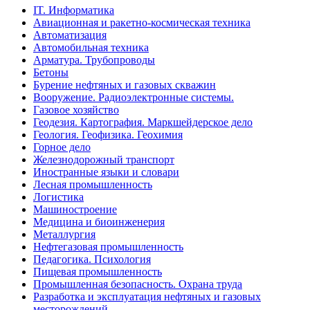
IT. Информатика
Авиационная и ракетно-космическая техника
Автоматизация
Автомобильная техника
Арматура. Трубопроводы
Бетоны
Бурение нефтяных и газовых скважин
Вооружение. Радиоэлектронные системы.
Газовое хозяйство
Геодезия. Картография. Маркшейдерское дело
Геология. Геофизика. Геохимия
Горное дело
Железнодорожный транспорт
Иностранные языки и словари
Лесная промышленность
Логистика
Машиностроение
Медицина и биоинженерия
Металлургия
Нефтегазовая промышленность
Педагогика. Психология
Пищевая промышленность
Промышленная безопасность. Охрана труда
Разработка и эксплуатация нефтяных и газовых
месторождений