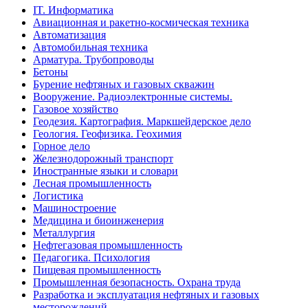
IT. Информатика
Авиационная и ракетно-космическая техника
Автоматизация
Автомобильная техника
Арматура. Трубопроводы
Бетоны
Бурение нефтяных и газовых скважин
Вооружение. Радиоэлектронные системы.
Газовое хозяйство
Геодезия. Картография. Маркшейдерское дело
Геология. Геофизика. Геохимия
Горное дело
Железнодорожный транспорт
Иностранные языки и словари
Лесная промышленность
Логистика
Машиностроение
Медицина и биоинженерия
Металлургия
Нефтегазовая промышленность
Педагогика. Психология
Пищевая промышленность
Промышленная безопасность. Охрана труда
Разработка и эксплуатация нефтяных и газовых
месторождений