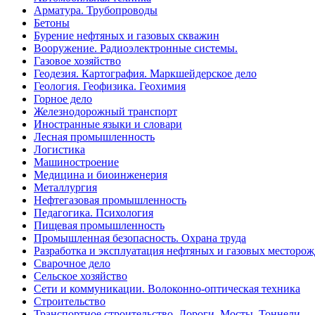
Арматура. Трубопроводы
Бетоны
Бурение нефтяных и газовых скважин
Вооружение. Радиоэлектронные системы.
Газовое хозяйство
Геодезия. Картография. Маркшейдерское дело
Геология. Геофизика. Геохимия
Горное дело
Железнодорожный транспорт
Иностранные языки и словари
Лесная промышленность
Логистика
Машиностроение
Медицина и биоинженерия
Металлургия
Нефтегазовая промышленность
Педагогика. Психология
Пищевая промышленность
Промышленная безопасность. Охрана труда
Разработка и эксплуатация нефтяных и газовых месторо
Сварочное дело
Сельское хозяйство
Сети и коммуникации. Волоконно-оптическая техника
Строительство
Транспортное строительство. Дороги. Мосты. Тоннели