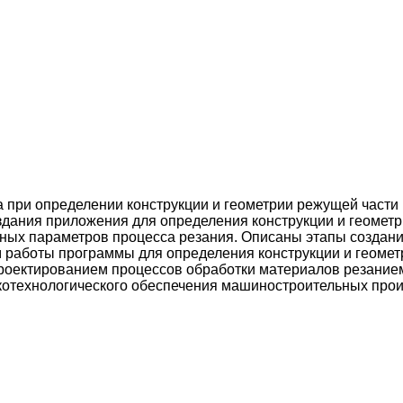
а при определе­нии конструкции и геометрии режущей част
здания приложения для определения конструкции и геометр
новных параметров процесса резания. Описаны этапы созда
 работы программы для определения конструкции и геомет­
оектированием процессов обработки материалов резанием 
ко­технологического обеспечения машиностроительных прои