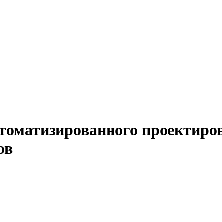
томатизированного проектиров
ов