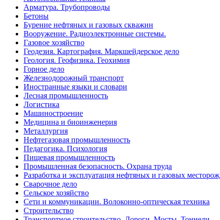
Арматура. Трубопроводы
Бетоны
Бурение нефтяных и газовых скважин
Вооружение. Радиоэлектронные системы.
Газовое хозяйство
Геодезия. Картография. Маркшейдерское дело
Геология. Геофизика. Геохимия
Горное дело
Железнодорожный транспорт
Иностранные языки и словари
Лесная промышленность
Логистика
Машиностроение
Медицина и биоинженерия
Металлургия
Нефтегазовая промышленность
Педагогика. Психология
Пищевая промышленность
Промышленная безопасность. Охрана труда
Разработка и эксплуатация нефтяных и газовых месторо
Сварочное дело
Сельское хозяйство
Сети и коммуникации. Волоконно-оптическая техника
Строительство
Транспортное строительство. Дороги. Мосты. Тоннели