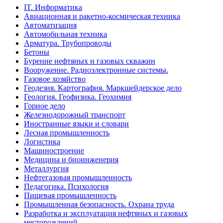
IT. Информатика
Авиационная и ракетно-космическая техника
Автоматизация
Автомобильная техника
Арматура. Трубопроводы
Бетоны
Бурение нефтяных и газовых скважин
Вооружение. Радиоэлектронные системы.
Газовое хозяйство
Геодезия. Картография. Маркшейдерское дело
Геология. Геофизика. Геохимия
Горное дело
Железнодорожный транспорт
Иностранные языки и словари
Лесная промышленность
Логистика
Машиностроение
Медицина и биоинженерия
Металлургия
Нефтегазовая промышленность
Педагогика. Психология
Пищевая промышленность
Промышленная безопасность. Охрана труда
Разработка и эксплуатация нефтяных и газовых
месторождений