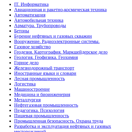
IT. Информатика
Авиационная и ракетно-космическая техника
Автоматизация
Автомобильная техника
Арматура. Трубопроводы
Бетоны
Бурение нефтяных и газовых скважин
Вооружение. Радиоэлектронные системы.
Газовое хозяйство
Геодезия. Картография. Маркшейдерское дело
Геология. Геофизика. Геохимия
Горное дело
Железнодорожный транспорт
Иностранные языки и словари
Лесная промышленность
Логистика
Машиностроение
Медицина и биоинженерия
Металлургия
Нефтегазовая промышленность
Педагогика. Психология
Пищевая промышленность
Промышленная безопасность. Охрана труда
Разработка и эксплуатация нефтяных и газовых
месторождений