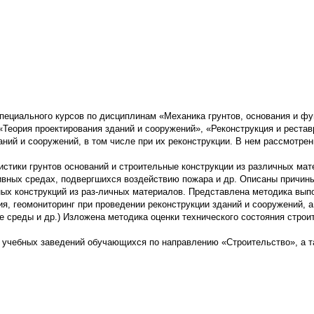
специального курсов по дисциплинам «Механика грунтов, основания и ф
«Теория проектирования зданий и сооружений», «Реконструкция и рестав
ний и сооружений, в том числе при их реконструкции. В нем рассмотре
стики грунтов оснований и строительные конструкции из различных мат
сивных средах, подвергшихся воздействию пожара и др. Описаны причи
ых конструкций из раз-личных материалов. Представлена методика выпо
ия, геомониторинг при проведении реконструкции зданий и сооружений,
 среды и др.) Изложена методика оценки технического состояния строи
 учебных заведений обучающихся по направлению «Строительство», а 