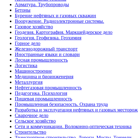
Арматура. Трубопроводы
Бетоны
Бурение нефтяных и газовых скважин
Вооружение. Радиоэлектронные системы.
Газовое хозяйство
Геодезия. Картография. Маркшейдерское дело
Геология. Геофизика. Геохимия
Горное дело
Железнодорожный транспорт
Иностранные языки и словари
Лесная промышленность
Логистика
Машиностроение
Медицина и биоинженерия
Металлургия
Нефтегазовая промышленность
Педагогика. Психология
Пищевая промышленность
Промышленная безопасность. Охрана труда
Разработка и эксплуатация нефтяных и газовых месторо
Сварочное дело
Сельское хозяйство
Сети и коммуникации. Волоконно-оптическая техника
Строительство
Транспортное строительство. Дороги. Мосты. Тоннели