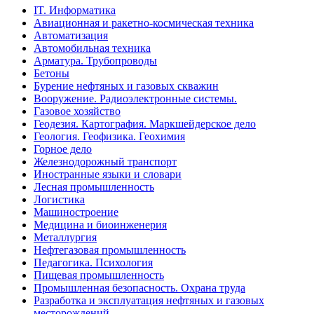
IT. Информатика
Авиационная и ракетно-космическая техника
Автоматизация
Автомобильная техника
Арматура. Трубопроводы
Бетоны
Бурение нефтяных и газовых скважин
Вооружение. Радиоэлектронные системы.
Газовое хозяйство
Геодезия. Картография. Маркшейдерское дело
Геология. Геофизика. Геохимия
Горное дело
Железнодорожный транспорт
Иностранные языки и словари
Лесная промышленность
Логистика
Машиностроение
Медицина и биоинженерия
Металлургия
Нефтегазовая промышленность
Педагогика. Психология
Пищевая промышленность
Промышленная безопасность. Охрана труда
Разработка и эксплуатация нефтяных и газовых
месторождений