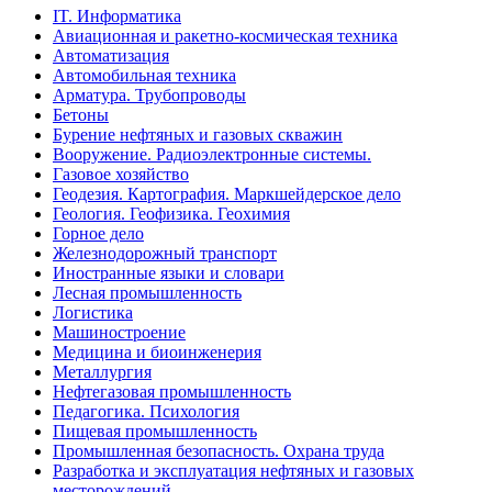
IT. Информатика
Авиационная и ракетно-космическая техника
Автоматизация
Автомобильная техника
Арматура. Трубопроводы
Бетоны
Бурение нефтяных и газовых скважин
Вооружение. Радиоэлектронные системы.
Газовое хозяйство
Геодезия. Картография. Маркшейдерское дело
Геология. Геофизика. Геохимия
Горное дело
Железнодорожный транспорт
Иностранные языки и словари
Лесная промышленность
Логистика
Машиностроение
Медицина и биоинженерия
Металлургия
Нефтегазовая промышленность
Педагогика. Психология
Пищевая промышленность
Промышленная безопасность. Охрана труда
Разработка и эксплуатация нефтяных и газовых
месторождений