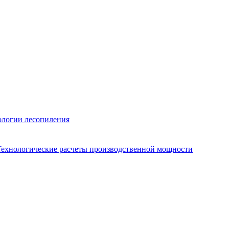
ологии лесопиления
Технологические расчеты производственной мощности