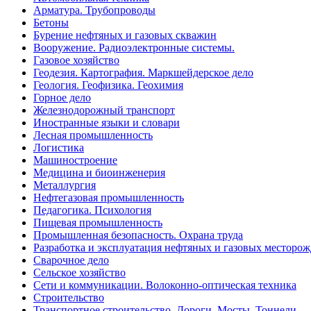
Арматура. Трубопроводы
Бетоны
Бурение нефтяных и газовых скважин
Вооружение. Радиоэлектронные системы.
Газовое хозяйство
Геодезия. Картография. Маркшейдерское дело
Геология. Геофизика. Геохимия
Горное дело
Железнодорожный транспорт
Иностранные языки и словари
Лесная промышленность
Логистика
Машиностроение
Медицина и биоинженерия
Металлургия
Нефтегазовая промышленность
Педагогика. Психология
Пищевая промышленность
Промышленная безопасность. Охрана труда
Разработка и эксплуатация нефтяных и газовых месторо
Сварочное дело
Сельское хозяйство
Сети и коммуникации. Волоконно-оптическая техника
Строительство
Транспортное строительство. Дороги. Мосты. Тоннели