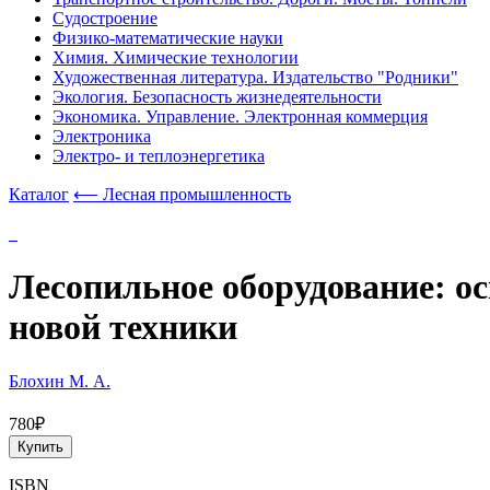
Судостроение
Физико-математические науки
Химия. Химические технологии
Художественная литература. Издательство "Родники"
Экология. Безопасность жизнедеятельности
Экономика. Управление. Электронная коммерция
Электроника
Электро- и теплоэнергетика
Каталог
⟵ Лесная промышленность
Лесопильное оборудование: о
новой техники
Блохин М. А.
780₽
Купить
ISBN