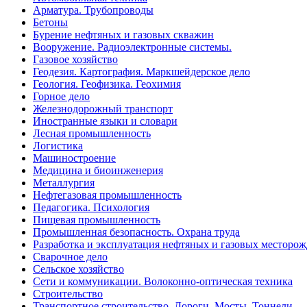
Арматура. Трубопроводы
Бетоны
Бурение нефтяных и газовых скважин
Вооружение. Радиоэлектронные системы.
Газовое хозяйство
Геодезия. Картография. Маркшейдерское дело
Геология. Геофизика. Геохимия
Горное дело
Железнодорожный транспорт
Иностранные языки и словари
Лесная промышленность
Логистика
Машиностроение
Медицина и биоинженерия
Металлургия
Нефтегазовая промышленность
Педагогика. Психология
Пищевая промышленность
Промышленная безопасность. Охрана труда
Разработка и эксплуатация нефтяных и газовых месторо
Сварочное дело
Сельское хозяйство
Сети и коммуникации. Волоконно-оптическая техника
Строительство
Транспортное строительство. Дороги. Мосты. Тоннели