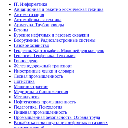
IT. Информатика
Авиационная и ракетно-космическая техника
Автоматизация
Автомобильная техника
Арматура. Трубопроводы
Бетоны
Бурение нефтяных и газовых скважин
Вооружение. Радиоэлектронные системы.
Газовое хозяйство
Геодезия. Картография. Маркшейдерское дело
Геология. Геофизика. Геохимия
Горное дело
Железнодорожный транспорт
Иностранные языки и словари
Лесная промышленность
Логистика
Машиностроение
Медицина и биоинженерия
Металлургия
Нефтегазовая промышленность
Педагогика. Психология
Пищевая промышленность
Промышленная безопасность. Охрана труда
Разработка и эксплуатация нефтяных и газовых
месторождений