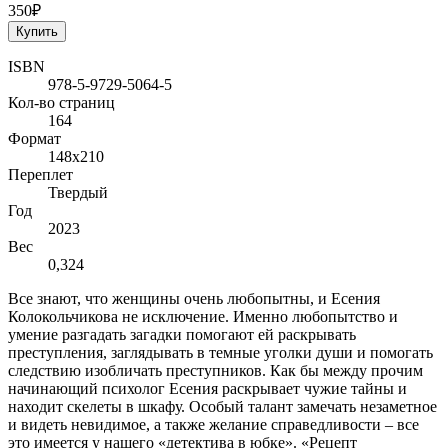
350₽
Купить
ISBN
978-5-9729-5064-5
Кол-во страниц
164
Формат
148х210
Переплет
Твердый
Год
2023
Вес
0,324
Все знают, что женщины очень любопытны, и Есения
Колокольчикова не исключение. Именно любопытство и
умение разгадать загадки помогают ей раскрывать
преступления, заглядывать в темные уголки души и помогать
следствию изобличать преступников. Как бы между прочим
начинающий психолог Есения раскрывает чужие тайны и
находит скелеты в шкафу. Особый талант замечать незаметное
и видеть невидимое, а также желание справедливости – все
это имеется у нашего «детектива в юбке». «Рецепт