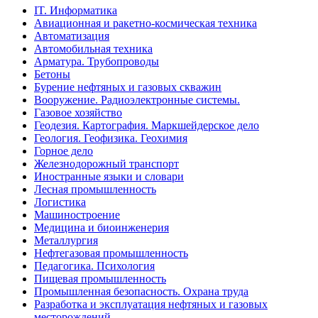
IT. Информатика
Авиационная и ракетно-космическая техника
Автоматизация
Автомобильная техника
Арматура. Трубопроводы
Бетоны
Бурение нефтяных и газовых скважин
Вооружение. Радиоэлектронные системы.
Газовое хозяйство
Геодезия. Картография. Маркшейдерское дело
Геология. Геофизика. Геохимия
Горное дело
Железнодорожный транспорт
Иностранные языки и словари
Лесная промышленность
Логистика
Машиностроение
Медицина и биоинженерия
Металлургия
Нефтегазовая промышленность
Педагогика. Психология
Пищевая промышленность
Промышленная безопасность. Охрана труда
Разработка и эксплуатация нефтяных и газовых
месторождений