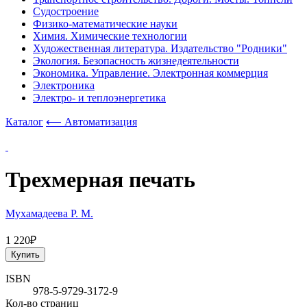
Судостроение
Физико-математические науки
Химия. Химические технологии
Художественная литература. Издательство "Родники"
Экология. Безопасность жизнедеятельности
Экономика. Управление. Электронная коммерция
Электроника
Электро- и теплоэнергетика
Каталог
⟵ Автоматизация
Трехмерная печать
Мухамадеева Р. М.
1 220₽
Купить
ISBN
978-5-9729-3172-9
Кол-во страниц