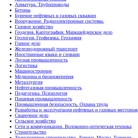
Арматура. Трубопроводы
Бетоны
Бурение нефтяных и газовых скважин
Вооружение. Радиоэлектронные системы.
Газовое хозяйство
Геодезия. Картография. Маркшейдерское дело
Геология. Геофизика. Геохимия
Горное дело
Железнодорожный транспорт
Иностранные языки и словари
Лесная промышленность
Логистика
Машиностроение
Медицина и биоинженерия
Металлургия
Нефтегазовая промышленность
Педагогика. Психология
Пищевая промышленность
Промышленная безопасность. Охрана труда
Разработка и эксплуатация нефтяных и газовых месторо
Сварочное дело
Сельское хозяйство
Сети и коммуникации. Волоконно-оптическая техника
Строительство
Транспортное строительство. Дороги. Мосты. Тоннели