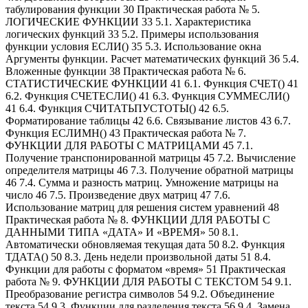
табулирования функции 30 Практическая работа № 5.
ЛОГИЧЕСКИЕ ФУНКЦИИ 33 5.1. Характеристика
логических функций 33 5.2. Примеры использования
функции условия ЕСЛИ() 35 5.3. Использование окна
Аргументы функции. Расчет математических функций 36 5.4.
Вложенные функции 38 Практическая работа № 6.
СТАТИСТИЧЕСКИЕ ФУНКЦИИ 41 6.1. Функция СЧЕТ() 41
6.2. Функция СЧЕТЕСЛИ() 41 6.3. Функция СУММЕСЛИ()
41 6.4. Функция СЧИТАТЬПУСТОТЫ() 42 6.5.
Форматирование таблицы 42 6.6. Связывание листов 43 6.7.
Функция ЕСЛИМН() 43 Практическая работа № 7.
ФУНКЦИИ ДЛЯ РАБОТЫ С МАТРИЦАМИ 45 7.1.
Получение транспонированной матрицы 45 7.2. Вычисление
определителя матрицы 46 7.3. Получение обратной матрицы
46 7.4. Сумма и разность матриц. Умножение матрицы на
число 46 7.5. Произведение двух матриц 47 7.6.
Использование матриц для решения систем уравнений 48
Практическая работа № 8. ФУНКЦИИ ДЛЯ РАБОТЫ С
ДАННЫМИ ТИПА «ДАТА» И «ВРЕМЯ» 50 8.1.
Автоматически обновляемая текущая дата 50 8.2. Функция
ТДАТА() 50 8.3. День недели произвольной даты 51 8.4.
Функции для работы с форматом «время» 51 Практическая
работа № 9. ФУНКЦИИ ДЛЯ РАБОТЫ С ТЕКСТОМ 54 9.1.
Преобразование регистра символов 54 9.2. Объединение
текста 54 9.3. Функции для разделения текста 56 9.4. Замена