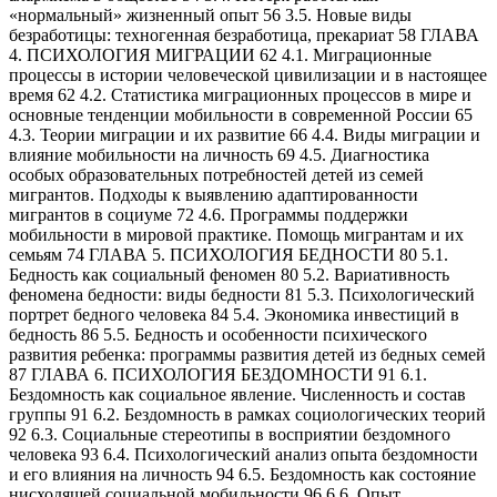
«нормальный» жизненный опыт 56 3.5. Новые виды
безработицы: техногенная безработица, прекариат 58 ГЛАВА
4. ПСИХОЛОГИЯ МИГРАЦИИ 62 4.1. Миграционные
процессы в истории человеческой цивилизации и в настоящее
время 62 4.2. Статистика миграционных процессов в мире и
основные тенденции мобильности в современной России 65
4.3. Теории миграции и их развитие 66 4.4. Виды миграции и
влияние мобильности на личность 69 4.5. Диагностика
особых образовательных потребностей детей из семей
мигрантов. Подходы к выявлению адаптированности
мигрантов в социуме 72 4.6. Программы поддержки
мобильности в мировой практике. Помощь мигрантам и их
семьям 74 ГЛАВА 5. ПСИХОЛОГИЯ БЕДНОСТИ 80 5.1.
Бедность как социальный феномен 80 5.2. Вариативность
феномена бедности: виды бедности 81 5.3. Психологический
портрет бедного человека 84 5.4. Экономика инвестиций в
бедность 86 5.5. Бедность и особенности психического
развития ребенка: программы развития детей из бедных семей
87 ГЛАВА 6. ПСИХОЛОГИЯ БЕЗДОМНОСТИ 91 6.1.
Бездомность как социальное явление. Численность и состав
группы 91 6.2. Бездомность в рамках социологических теорий
92 6.3. Социальные стереотипы в восприятии бездомного
человека 93 6.4. Психологический анализ опыта бездомности
и его влияния на личность 94 6.5. Бездомность как состояние
нисходящей социальной мобильности 96 6.6. Опыт