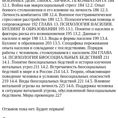
ВОЕННЫХ ДЕЙСТВИЯХ. ЛИЧНОСТЬ КОМБАТАНТА 184
12.1. Война как макросоциальный стресс 184 12.2. Опыт
боевого столкновения и его влияние на личность 186 12.3.
Личность комбатанта 188 12.4. Военное посттравматическое
стрессовое расстройство 189 12.5. Психологическая помощь и
сопровождение 192 ГЛАВА 13. ПСИХОЛОГИЯ НАСИЛИЯ.
БУЛЛИНГ В ОБРАЗОВАНИИ 195 13.1. Понятие о насилии и
факторы риска его возникновения 195 13.2. Данные о
насилии в мире 198 13.3. Виды и формы насилия 199 13.4.
Буллинг в образовании 203 13.5. Специфика переживания
опыта насилия и совладание с последствиями. Порядок
работы с человеком, столкнувшимся с насилием 204 ГЛАВА
14. ПСИХОЛОГИЯ БИОСОЦИАЛЬНЫХ БЕДСТВИЙ 211
14.1. Понятие биосоциальных бедствий и история изучения
витальных угроз 211 14.2. Встречаемость биосоциальных
бедствий в мире и в России 214 14.3. Теории, объясняющие
поведение человека в условиях биосоциальных опасностей
219 14.4. Виды биосоциальных бедствий 221 14.5. Влияние
витальной угрозы на личность 225 14.6. Поддержка человека
в ситуации витальной угрозы, обусловленной биосоциальным
бедствием. Меры превенции 227
Отзывов пока нет. Будьте первым!