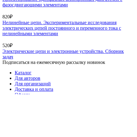
фазосдвигающими элементами
820₽
Нелинейные цепи. Экспериментальные исследования
электрических цепей постоянного и переменного тока с
нелинейными элементами
520₽
Электрические цепи и электронные устройства. Сборник
задач
Подписаться на ежемесячную рассылку новинок
Каталог
Для авторов
Для организаций
Доставка и оплата
Оферта
Политика конфиденциальности
Прайс-лист
Группа ВК
Контакты
Отзывы