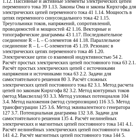
1.12. Пассивные и активные элементы электрических цепей
переменного тока 39 1.13. Законы Ома и законы Кирхгофа для
электрических цепей переменного тока 41 1.14. Мощность в
цепях переменного синусоидального тока 42 1.15.
Треугольники токов, напряжений, сопротивлений,
проводимостей и мощностей 42 1.16. Векторные и
топографические диаграммы 43 1.17. Последовательное
соединение R – L – C-элементов 44 1.18. Параллельное
соединение R – L – C-элементов 45 1.19. Резонанс в
электрических цепях переменного тока 46 1.20.
Электрические цепи со взаимной индуктивностью 54 2.
Расчёт простых электрических цепей постоянного тока 63 2.1.
Расчёт простых электрических цепей с источниками
напряжения и источниками тока 63 2.2. Задачи для
самостоятельного решения 80 3. Расчёт сложных
электрических цепей постоянного тока 82 3.1. Метод расчета
цепей по законам Кирхгофа 82 3.2. Метод контурных токов
(метод Максвелла) 93 3.3. Метод узловых потенциалов 104
3.4. Метод наложения (метод суперпозиции) 116 3.5. Метод
трансфигурации 125 3.6. Метод эквивалентного генератора
127 3.7. Потенциальная диаграмма 132 3.8. Задачи для
самостоятельного решения 135 4. Расчёт нелинейных
электрических и магнитных цепей постоянного тока 141 4.1.
Расчёт нелинейных электрических цепей постоянного тока
141 4.2. Расчёт магнитных цепей постоянного тока 144 5.