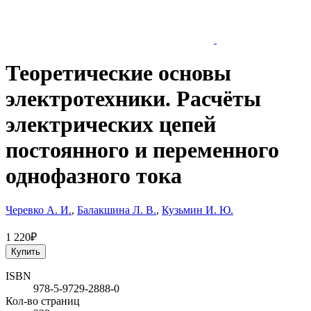
Теоретические основы
электротехники. Расчёты
электрических цепей
постоянного и переменного
однофазного тока
Черевко А. И.
,
Балакшина Л. В.
,
Кузьмин И. Ю.
1 220₽
Купить
ISBN
978-5-9729-2888-0
Кол-во страниц