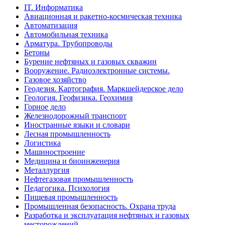
IT. Информатика
Авиационная и ракетно-космическая техника
Автоматизация
Автомобильная техника
Арматура. Трубопроводы
Бетоны
Бурение нефтяных и газовых скважин
Вооружение. Радиоэлектронные системы.
Газовое хозяйство
Геодезия. Картография. Маркшейдерское дело
Геология. Геофизика. Геохимия
Горное дело
Железнодорожный транспорт
Иностранные языки и словари
Лесная промышленность
Логистика
Машиностроение
Медицина и биоинженерия
Металлургия
Нефтегазовая промышленность
Педагогика. Психология
Пищевая промышленность
Промышленная безопасность. Охрана труда
Разработка и эксплуатация нефтяных и газовых
месторождений