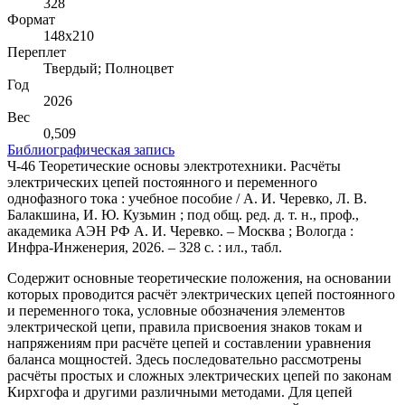
328
Формат
148х210
Переплет
Твердый; Полноцвет
Год
2026
Вес
0,509
Библиографическая запись
Ч-46 Теоретические основы электротехники. Расчёты
электрических цепей постоянного и переменного
однофазного тока : учебное пособие / А. И. Черевко, Л. В.
Балакшина, И. Ю. Кузьмин ; под общ. ред. д. т. н., проф.,
академика АЭН РФ А. И. Черевко. – Москва ; Вологда :
Инфра-Инженерия, 2026. – 328 с. : ил., табл.
Содержит основные теоретические положения, на основании
которых проводится расчёт электрических цепей постоянного
и переменного тока, условные обозначения элементов
электрической цепи, правила присвоения знаков токам и
напряжениям при расчёте цепей и составлении уравнения
баланса мощностей. Здесь последовательно рассмотрены
расчёты простых и сложных электрических цепей по законам
Кирхгофа и другими различными методами. Для цепей