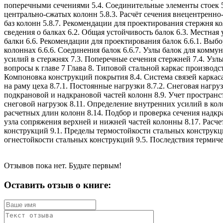
поперечными сечениями 5.4. Соединительные элементы стоек 5.5
центрально-сжатых колонн 5.8.3. Расчёт сечения внецентренно-
баз колонн 5.8.7. Рекомендации для проектирования стержня к
сведения о балках 6.2. Общая устойчивость балок 6.3. Местная
балки 6.6. Рекомендации для проектирования балок 6.6.1. Выбо
колоннах 6.6.6. Соединения балок 6.6.7. Узлы балок для комм
усилий в стержнях 7.3. Поперечные сечения стержней 7.4. Уз
вопросы к главе 7 Глава 8. Типовой стальной каркас производ
Компоновка конструкций покрытия 8.4. Система связей каркаса
на раму цеха 8.7.1. Постоянные нагрузки 8.7.2. Снеговая нагр
подкрановой и надкрановой частей колонн 8.9. Учет пространс
снеговой нагрузок 8.11. Определение внутренних усилий в кол
расчетных длин колонн 8.14. Подбор и проверка сечения надкр
узла сопряжения верхней и нижней частей колонны 8.17. Расче
конструкций 9.1. Пределы термостойкости стальных конструкц
огнестойкости стальных конструкций 9.5. Последствия термич
Отзывов пока нет. Будьте первым!
Оставить отзыв о книге: