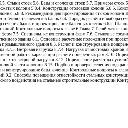
. Стыки стоек 5.6. Базы и оголовки стоек 5.7. Примеры стоек 5.
сжатых колонн 5.8.4. Конструкция оголовков колонн 5.8.5. Конс
олонны 5.8.8. Рекомендации для проектирования стыков колонн К
 устойчивость элементов балок 6.4. Порядок расчёта и выбора се
р сечения балок и проектирование балочных клеток 6.6.2. Шарни
уникаций Контрольные вопросы к главе 6 Глава 7. Решётчатые ко
лы ферм 7.5. Специальные конструкции ферм 7.6. Стыковые соед
ственного здания 8.1. Основные расчетные положения при проек
 промышленного здания 8.5. Расчет и конструирование подкрано
узка 8.7.3. Ветровая нагрузка 8.7.4. Нагрузка от мостовых кран
твенной работы каркаса при расчете поперечных рам 8.10. Опре
оннах от ветровой нагрузки 8.12. Определение расчетных усили
ановой части колонны 8.15. Подбор и проверка сечения подкран
т и конструирование базы колонны Контрольные вопросы к главе
ий 9.2. Способы повышения огнестойкости стальных конструкций
еского воздействия на стальные строительные конструкции Конт