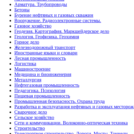
Арматура. Трубопроводы
Бетоны
Бурение нефтяных и газовых скважин
Вооружение. Радиоэлектронные системы.
Газовое хозяйство
Геодезия. Картография. Маркшейдерское дело
Геология. Геофизика. Геохимия
Горное дело
Железнодорожный транспорт
Иностранные языки и словари
Лесная промышленность
Логистика
Машиностроение
Медицина и биоинженерия
Металлургия
Нефтегазовая промышленность
Педагогика. Психология
Пищевая промышленность
Промышленная безопасность. Охрана труда
Разработка и эксплуатация нефтяных и газовых месторо
Сварочное дело
Сельское хозяйство
Сети и коммуникации. Волоконно-оптическая техника
Строительство
Транспортное строительство. Дороги. Мосты. Тоннели