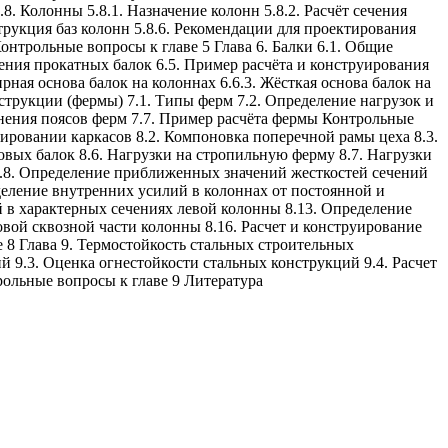
8. Колонны 5.8.1. Назначение колонн 5.8.2. Расчёт сечения
трукция баз колонн 5.8.6. Рекомендации для проектирования
онтрольные вопросы к главе 5 Глава 6. Балки 6.1. Общие
чения прокатных балок 6.5. Пример расчёта и конструирования
рная основа балок на колоннах 6.6.3. Жёсткая основа балок на
нструкции (фермы) 7.1. Типы ферм 7.2. Определение нагрузок и
инения поясов ферм 7.7. Пример расчёта фермы Контрольные
тировании каркасов 8.2. Компоновка поперечной рамы цеха 8.3.
вых балок 8.6. Нагрузки на стропильную ферму 8.7. Нагрузки
ов 8.8. Определение приближенных значений жесткостей сечений
деление внутренних усилий в колоннах от постоянной и
й в характерных сечениях левой колонны 8.13. Определение
овой сквозной части колонны 8.16. Расчет и конструирование
 8 Глава 9. Термостойкость стальных строительных
 9.3. Оценка огнестойкости стальных конструкций 9.4. Расчет
рольные вопросы к главе 9 Литература